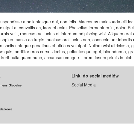
pendisse a pellentesque dui, non felis. Maecenas malesuada elit lectus 
lutpat a, convallis ac, laoreet enim. Phasellus fermentum in, dolor. Pel
is velit, rhoncus eu, luctus et interdum adipiscing wisi. Aliquam erat
m sapien massa ac turpis faucibus orci luctus non, consectetuer lobortis q
 sociis natoque penatibus et ultrices volutpat. Nullam wisi ultricies a, 
bus quis, porttitor eros cursus lectus, pellentesque eget, bibendum a, 
ndrerit nulla quam nunc, accumsan congue. Lorem ipsum primis in nibh ve
k
Linki do social mediów
Social Media
meny Globalne
odatkowe