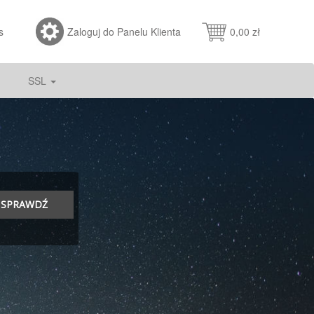
s
Zaloguj do Panelu Klienta
0,00 zł
SSL
SPRAWDŹ