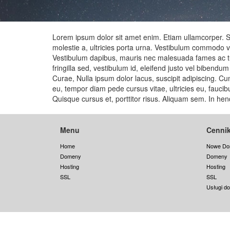
Lorem ipsum dolor sit amet enim. Etiam ullamcorper. Sus
molestie a, ultricies porta urna. Vestibulum commodo vo
Vestibulum dapibus, mauris nec malesuada fames ac turp
fringilla sed, vestibulum id, eleifend justo vel bibendu
Curae, Nulla ipsum dolor lacus, suscipit adipiscing. Cum
eu, tempor diam pede cursus vitae, ultricies eu, fauci
Quisque cursus et, porttitor risus. Aliquam sem. In he
Menu
Cenni
Home
Nowe Do
Domeny
Domeny
Hosting
Hosting
SSL
SSL
Usługi d