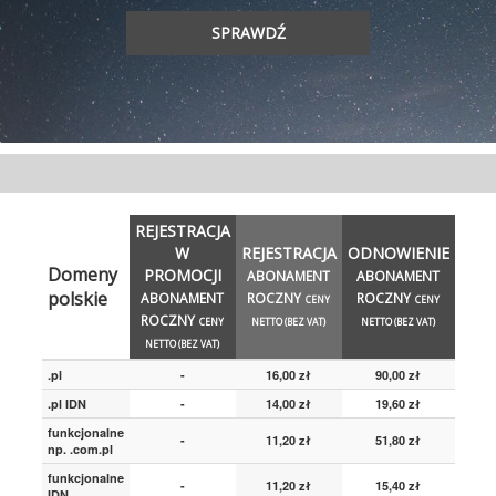
SPRAWDŹ
REJESTRACJA
W
REJESTRACJA
ODNOWIENIE
Domeny
PROMOCJI
ABONAMENT
ABONAMENT
polskie
ABONAMENT
ROCZNY
ROCZNY
CENY
CENY
ROCZNY
CENY
NETTO (BEZ VAT)
NETTO (BEZ VAT)
NETTO (BEZ VAT)
.pl
-
16,00 zł
90,00 zł
.pl IDN
-
14,00 zł
19,60 zł
funkcjonalne
-
11,20 zł
51,80 zł
np. .com.pl
funkcjonalne
-
11,20 zł
15,40 zł
IDN