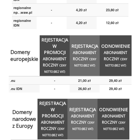
regionalne
-
4,20 zł
23,80 zł
np. .waw.pl
regionalne
-
4,20 zł
12,60 zł
IDN
REJESTRACJA
W
REJESTRACJA
ODNOWIENIE
Domeny
PROMOCJI
ABONAMENT
ABONAMENT
europejskie
ABONAMENT
ROCZNY
ROCZNY
CENY
CENY
ROCZNY
CENY
NETTO (BEZ VAT)
NETTO (BEZ VAT)
NETTO (BEZ VAT)
.eu
-
21,00 zł
29,40 zł
.eu IDN
-
26,60 zł
29,40 zł
REJESTRACJA
W
REJESTRACJA
ODNOWIENIE
Domeny
PROMOCJI
ABONAMENT
ABONAMENT
narodowe
ABONAMENT
ROCZNY
ROCZNY
CENY
CENY
z Europy
ROCZNY
CENY
NETTO (BEZ VAT)
NETTO (BEZ VAT)
NETTO (BEZ VAT)