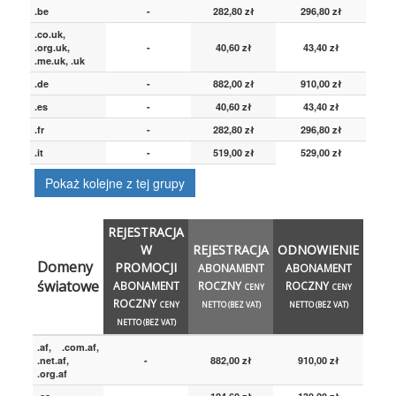
.be
-
282,80 zł
296,80 zł
.co.uk,
.org.uk,
-
40,60 zł
43,40 zł
.me.uk, .uk
.de
-
882,00 zł
910,00 zł
.es
-
40,60 zł
43,40 zł
.fr
-
282,80 zł
296,80 zł
.it
-
519,00 zł
529,00 zł
Pokaż kolejne z tej grupy
REJESTRACJA
W
REJESTRACJA
ODNOWIENIE
Domeny
PROMOCJI
ABONAMENT
ABONAMENT
światowe
ABONAMENT
ROCZNY
ROCZNY
CENY
CENY
ROCZNY
CENY
NETTO (BEZ VAT)
NETTO (BEZ VAT)
NETTO (BEZ VAT)
.af, .com.af,
.net.af,
-
882,00 zł
910,00 zł
.org.af